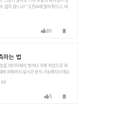
 없지 않느냐? ‘오픈AI에 말라죽으나, 네
태웅 한빛미디어 의장의 지적입니다. 한국어
려 실종되는 것을 막는다는 측면에서 AI주권
계, 소프트웨어 생태계에 왜곡이 올 수 있다는
20
측하는 법
 농업 데이터에서 벗어나 자체 위성으로 데
 재해 피해까지 실시간 분석 가능해지는데요.
지 성제훈 국립농업과학원장이 설명해 드립니
:02
3