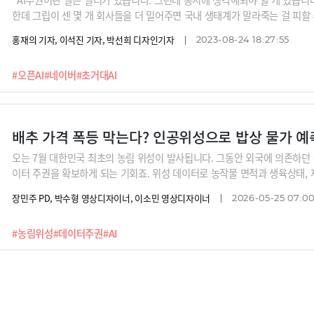
한데 그립이 센 몇 개 회사들을 더 밀어주면 국내 생태계가 말라죽는 걸 피할 수
이버에 말라죽으나 똑같은 건데’라는 말을 할 수가 있어요.”IT계의 구루 박
홍재의 기자, 이석진 기자, 박선희 디자인기자
2023-08-24 18:27:55
데이터에 담긴 한국의 문화, 관습, 역사가 영어권의 거대한 데이터셋에 휩쓸
은 필요하지만, 일부 국내 초거대AI 회사만 집중 지원할 경우 국내 AI 생태
#오픈AI
#네이버
#초거대AI
것이죠.
배추 가격 폭등 막는다? 인공위성으로 밥상 물가 예
오는 7월 대한민국 최초의 농림 위성이 발사됩니다. 그동안 외국에 의존하던
이터 주권을 확보하게 되는 기회죠. 위성 데이터로 농작물 면적과 생육상태,
농업 데이터 소유와 활용을 둘러싼 쟁점부터 맞춤형 농업 컨설팅의 미래까
장민주 PD, 박수형 영상디자이너, 이소민 영상디자이너
2026-05-25 07:00
다.
#농림위성
#데이터주권
#AI