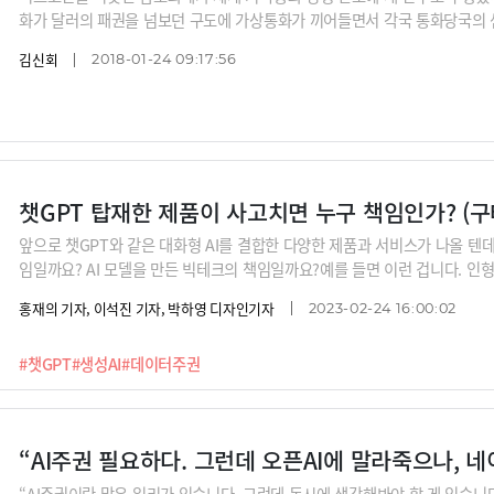
화가 달러의 패권을 넘보던 구도에 가상통화가 끼어들면서 각국 통화당국의 
·유로·위안 '화폐전쟁' 새 국면지금까지 세계 기축통화 위상을 둘러싼 '화폐전
김신회
2018-01-24 09:17:56
위안, 유로화의 싸움이었다. 후발주자인 중국의 공세가 특히 돋보였다. 덕분에 
비통화인 특별인출권(SDR)의 5번째 구성통화가
챗GPT 탑재한 제품이 사고치면 누구 책임인가? (구
앞으로 챗GPT와 같은 대화형 AI를 결합한 다양한 제품과 서비스가 나올 텐데요
임일까요? AI 모델을 만든 빅테크의 책임일까요?예를 들면 이런 겁니다. 인
과 이상한 말을 배웠다면 책임은 인형회사에 있을까요? 오픈AI에 있을까요?
홍재의 기자, 이석진 기자, 박하영 디자인기자
2023-02-24 16:00:02
발생할 수 있는 문제의 책임소재, 그리고 일반인들의 법률 서비스 이용이 어떻
도면 징역 0년”하는 시대에 변호사는 무엇을 하게 될까요?※릴레이 인터뷰 라인업
#챗GPT
#생성AI
#데이터주권
XL 연구소장, 구태언 법무법인 린 변호사, 오순영 KB금융 AI센터장, 남세동
종선 인포보스 공동대표, 이세영 뤼튼 대표, 김종윤 스캐터랩 대표(이루다 개발
“AI주권이란 말은 일리가 있습니다. 그런데 동시에 생각해봐야 할 게 있습니