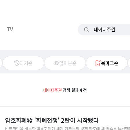
TV
과거순
많이본순
북마크순
데이터주권
검색 결과 4 건
암호화폐發 '화폐전쟁' 2탄이 시작됐다
비트코인을 비롯한 암호화폐가 세계 기축통화 경쟁 판도에 새 변수로 부상했다