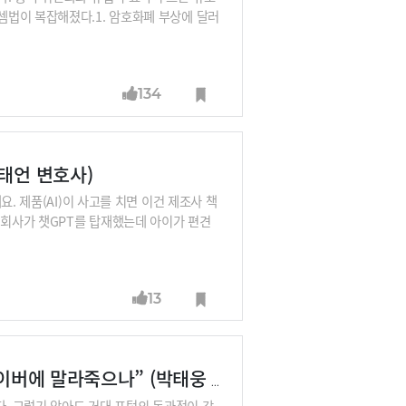
셈법이 복잡해졌다.1. 암호화폐 부상에 달러
쟁'은 패권을 쥐고 있던 달러와 이에 도전한
위안화는 2016년 국제통화기금(IMF) 준
134
태언 변호사)
. 제품(AI)이 사고를 치면 이건 제조사 책
형회사가 챗GPT를 탑재했는데 아이가 편견
테크 전문 구태언 변호사로부터 대화형 AI로
게 달라질지 들어보시죠. 챗GPT가 “이 정
 : 김지현 SKT 부사장, 배순민 KT AI2
13
 보이저엑스 대표, 박성현 리벨리온 대표, 박
사) (추가 예정)
“AI주권 필요하다. 그런데 오픈AI에 말라죽으나, 네이버에 말라죽으나” (박태웅 의장)
다. 그렇기 않아도 거대 포털의 독과점이 강