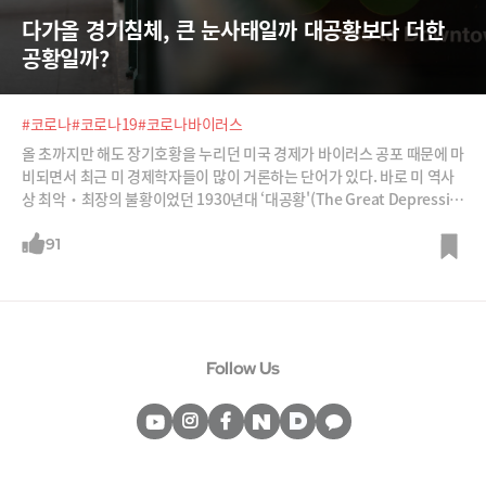
다가올 경기침체, 큰 눈사태일까 대공황보다 더한 
공황일까?
#코로나
#코로나19
#코로나바이러스
올 초까지만 해도 장기호황을 누리던 미국 경제가 바이러스 공포 때문에 마
비되면서 최근 미 경제학자들이 많이 거론하는 단어가 있다. 바로 미 역사
상 최악‧최장의 불황이었던 1930년대 ‘대공황'(The Great Depressio
n)이다. 미 증시가 제로 금리, 무제한 양적 완화, 미 GDP의 10%에 해당하
는 2조 달러(2,454조 원) 경기 부양이라는 3종 세트로 일시 반등하긴 했지
91
만, 장기 불황이 불가피하다는 것이다.과연 코로나바이러스가 ‘제2의 대공
황’의 도화선이 될까? 만일 그렇다면 관성과 워낙 많이 풀린 돈의
Follow Us