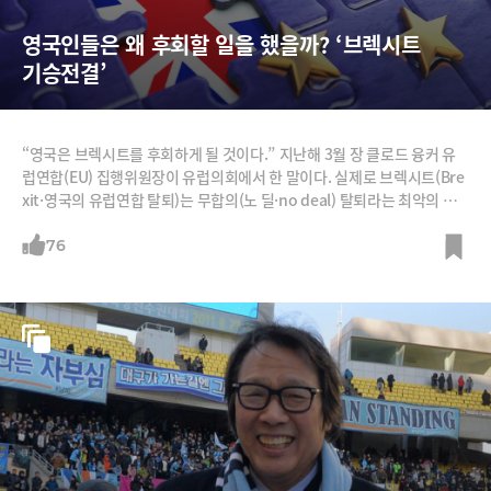
영국인들은 왜 후회할 일을 했을까? ‘브렉시트 
기승전결’
“영국은 브렉시트를 후회하게 될 것이다.” 지난해 3월 장 클로드 융커 유
럽연합(EU) 집행위원장이 유럽의회에서 한 말이다. 실제로 브렉시트(Bre
xit·영국의 유럽연합 탈퇴)는 무합의(노 딜·no deal) 탈퇴라는 최악의 시
나리오를 향해 가고 있다. 15일(현지시간) 영국 하원이 브렉시트 합의안을
부결시키면서다. 영국 여론조사기관 유거브(YouGov)에 따르면 지난해 8
76
월 기준 브렉시트 반대 여론은 46%로 찬성을 4%포인트 앞섰다. 영국의
유럽연합(EU) 탈퇴 기일이 두 달 앞으로 다가온 지금,