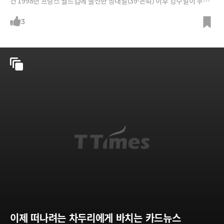
건 1998년 프랑스 월드컵에 출전한 장대일(39·은퇴) 이후 강수일이 두번
째. /그래픽=박의정 디자이너, 사진=뉴스1, 뉴시스, 강수일 미니홈피 등
3
이제 떠나려는 차두리에게 바치는 카드뉴스