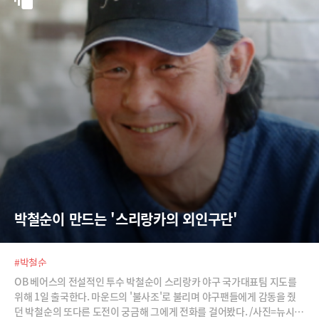
투지를 보여준 차두리와 대표팀에 대해 아낌없는 박수를 보내고 있다. /사
진=차두리 트위터, 뉴스1
박철순이 만드는 '스리랑카의 외인구단'
#박철순
OB 베어스의 전설적인 투수 박철순이 스리랑카 야구 국가대표팀 지도를
위해 1일 출국한다. 마운드의 '불사조'로 불리며 야구팬들에게 감동을 줬
던 박철순의 또다른 도전이 궁금해 그에게 전화를 걸어봤다. /사진=뉴시