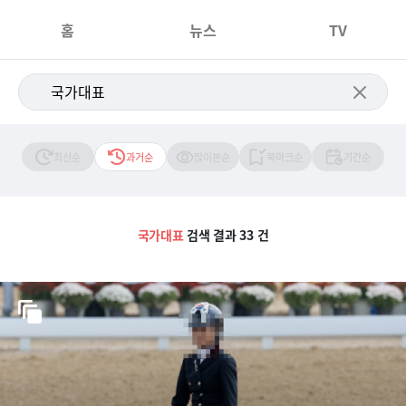
홈
뉴스
TV
최신순
과거순
많이본순
북마크순
기간순
국가대표
검색 결과 33 건