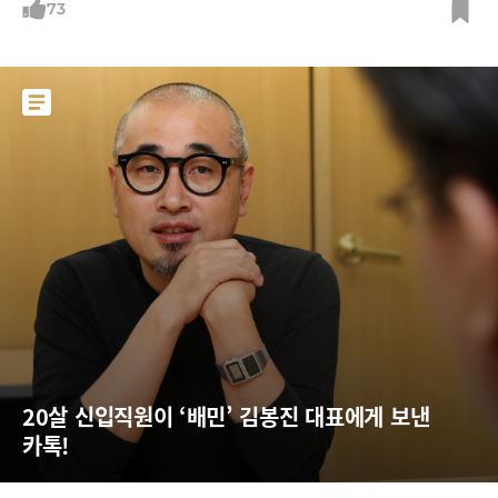
세대, 밀레니얼세대, Z세대 차이만큼 다르다. 개척자 '박지성', 유소년대표
73
'손흥민', 영재 발굴 '이강인'박지성의 커리어는 개척자에 가깝다. 고등학
교를 졸업하고 프로팀 지명을 받지 못해 명지대에 진학했다. 왜소한 체격
때문이었다. U-20 월드컵은 뛰어보지도 못했다. 당시 한국은 아시아 예선
에서 탈락했다.박지성이 유럽 무대를 처음 밟은 시기는 2002년 월드컵이
끝나고 히딩크 감독을 따라 네덜란드 PSV에인트호번에 진출하면서부터
다. 당시 그의 나이 21세였다. 손흥민은 2002월드컵 이후 유소년대표팀에
대한 지원이 늘어나던 시기에 혜택을 받은 케이스다
20살 신입직원이 ‘배민’ 김봉진 대표에게 보낸 
카톡!