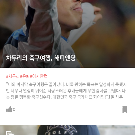
차두리의 축구여행, 해피엔딩
#차두리
#은퇴
#아시안컵
"나의 마지막 축구여행은 끝이났다. 비록 원하는 목표는 달성하지 못했지
만 너무나 열심히 뛰어준 사랑스러운 후배들에게 무한 감사를 보낸다. 나
는 정말 행복한 축구선수다. 대한민국 축구 국가대표 화이팅!"1일 차두리
는 이같은 메시지와 함께 동료 축구 국가대표팀 선수들과 찍은 사진을 트위
터에 올렸다. 전날 대한민국은 호주와의 2015 아시안컵 결승전에서 연장
0
혈투 끝에 1대2로 석패했다. 이번 대회를 끝으로 국가대표에서 은퇴하겠
다고 밝혔던 차두리의 14년 대표팀 경력도 끝났다.하지만 차두리를 비롯
한 사진 속 선수들은 패배의 아쉬움을 이겨낸 듯 표정이 밝다. 전날 경기장
에 쓰러져 눈물을 흘리던 것과는 대조된 모습. 축구팬들도 이번 대회 내내