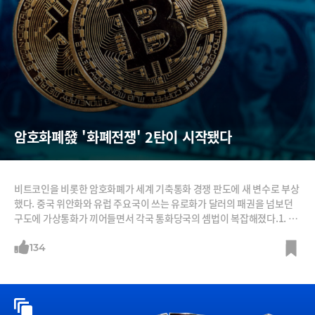
암호화폐發 '화폐전쟁' 2탄이 시작됐다
비트코인을 비롯한 암호화폐가 세계 기축통화 경쟁 판도에 새 변수로 부상
했다. 중국 위안화와 유럽 주요국이 쓰는 유로화가 달러의 패권을 넘보던
구도에 가상통화가 끼어들면서 각국 통화당국의 셈법이 복잡해졌다.1. 암
호화폐 부상에 달러·유로·위안 '화폐전쟁' 새 국면지금까지 세계 기축통
화 위상을 둘러싼 '화폐전쟁'은 패권을 쥐고 있던 달러와 이에 도전한 위안,
134
유로화의 싸움이었다. 후발주자인 중국의 공세가 특히 돋보였다. 덕분에
위안화는 2016년 국제통화기금(IMF) 준비통화인 특별인출권(SDR)의 5
번째 구성통화가