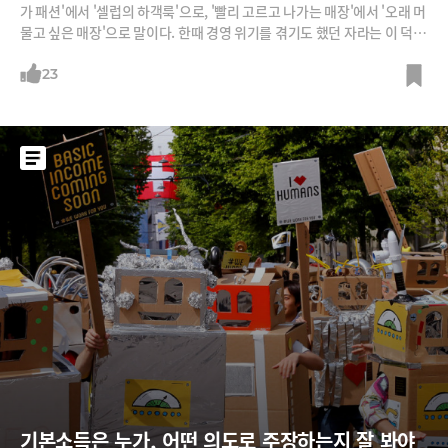
가 패션'에서 '셀럽의 하객룩'으로, '빨리 고르고 나가는 매장'에서 '오래 머
물고 싶은 매장'으로 말이다. 한때 경영 위기를 겪기도 했던 자라는 이 덕분
에 루이비통 등을 보유한 LVMH와 나이키, 크리스천디올에 이어 세계 4대
패션기업의 반열에 오르고 있다. 자라의 변신 스토리를 소개한다.1. 자라
23
의 위기자라는 1년에 두 번 컬렉션을 발표하는 다른 브랜드와 달리 유행하
는 스타일을 포착해 즉시 상품을 만들어낸다. 3주 만에 디자인부터 생산,
유통까지 3주 만에 이뤄지기 때문에 언제든지 가장 트렌디한 옷을 저렴한
가격에 구매할 수 있다.하지만 자라보다 더 빠른 '울트라 패스트 패션' 브랜
드가 이 자리를 위협하기 시작했다. '쉬인'은 소셜미디어 트렌드를 기반으
로 매일 6,000여 개의 새로운 제품을 내놓는다. 디자인에서 매장에 진열되
는 시간도 1주일로 자라보다 훨씬 짧다. 2018년 매출(2조6천억원)이 자라
의
기본소득은 누가, 어떤 의도로 주장하는지 잘 봐야 