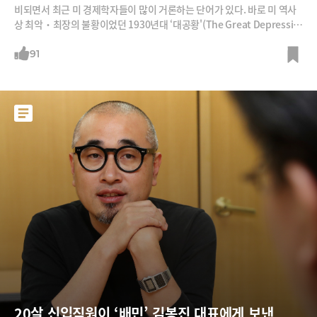
비되면서 최근 미 경제학자들이 많이 거론하는 단어가 있다. 바로 미 역사
상 최악‧최장의 불황이었던 1930년대 ‘대공황'(The Great Depressio
n)이다. 미 증시가 제로 금리, 무제한 양적 완화, 미 GDP의 10%에 해당하
는 2조 달러(2,454조 원) 경기 부양이라는 3종 세트로 일시 반등하긴 했지
91
만, 장기 불황이 불가피하다는 것이다.과연 코로나바이러스가 ‘제2의 대공
황’의 도화선이 될까? 만일 그렇다면 관성과 워낙 많이 풀린 돈의
20살 신입직원이 ‘배민’ 김봉진 대표에게 보낸 