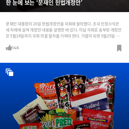
한 눈에 보는 ‘문재인 헌법개정안’
문재인 대통령이 26일 헌법개정안을 국회에 발의했다. 조국 민정수석은
세 차례에 걸쳐 개정안 내용을 설명한 바 있다. 이날 국회로 송부된 개정안
은 5월24일까지 국회 의결 절차를 거쳐야 한다. 가결이 되면 5월25일 공고
가 되고 6·13 지방선거와 함께 국민투표에 부쳐진다. 하지만 가결 되려면
재적의원 3분의 2 이상의 찬성을 얻어야 하는데 자유한국당(116석)이 개
146
헌 저지선(3분의 1인 98석)을 확보하고 있어 실제 국민투표가 이뤄질 지는
미지수이다. 만일 개헌이 된다면 1987년 이후 30년 만이다. 87년 이후 시
대정신이