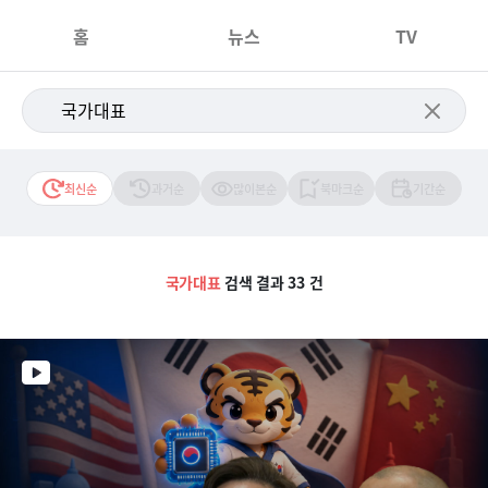
홈
뉴스
TV
최신순
과거순
많이본순
북마크순
기간순
국가대표
검색 결과 33 건