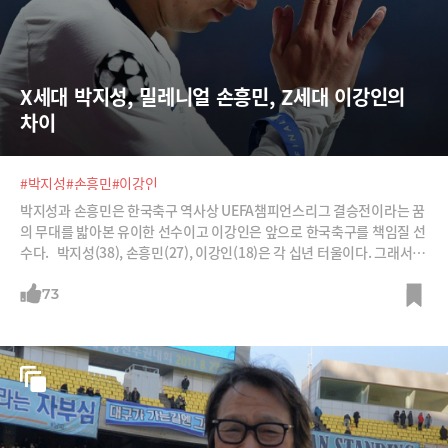
X세대 박지성, 밀레니얼 손흥민, Z세대 이강인의 
차이
#박지성
#손흥민
#이강인
박지성과 손흥민은 한국축구 역사상 UEFA챔피언스리그 결승전이라는 꿈
의 무대를 밟아본 유이한 선수이고 이강인은 앞으로 한국축구를 책임질 선
수다. 박지성(38), 손흥민(27), 이강인(18)은 각 십년 터울이다. 그래서 세
사람은 성장 과정과 축구에 대한 자세, 축구 스타일이 확연히 구분된다. X
세대, 밀레니얼세대, Z세대 차이만큼 다르다. 개척자 '박지성', 유소년대표
73
'손흥민', 영재 발굴 '이강인'박지성의 커리어는 개척자에 가깝다. 고등학
교를 졸업하고 프로팀 지명을 받지 못해 명지대에 진학했다. 왜소한 체격
때문이었다. U-20 월드컵은 뛰어보지도 못했다. 당시 한국은 아시아 예선
에서 탈락했다.박지성이 유럽 무대를 처음 밟은 시기는 2002년 월드컵이
끝나고 히딩크 감독을 따라 네덜란드 PSV에인트호번에 진출하면서부터
다. 당시 그의 나이 21세였다. 손흥민은 2002월드컵 이후 유소년대표팀에
대한 지원이 늘어나던 시기에 혜택을 받은 케이스다