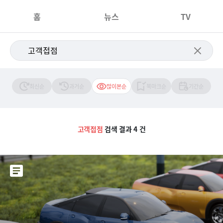
홈
뉴스
TV
최신순
과거순
많이본순
북마크순
기간순
고객접점
검색 결과 4 건