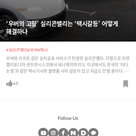
‘우버의 고향’ 실리콘밸리는 ‘택시갈등’ 어떻게 
해결하나
#실리콘밸리
#우버
#택시
우버와 리프트 같은 승차공유 서비스가 탄생한 실리콘밸리. 지명으로 치면
캘리포니아 샌프란시스코에서 새너제이까지다. 이곳에서도 한국의 ‘타다
논쟁’과 같은 택시기사와 플랫폼 사이 갈등이 컸고 지금도 진행 중이다. 여
기에다 우버 기사와 우버간의, 즉 플랫폼 소속 운전사와 플랫폼 간의 갈등
도 커지고 있다. 세계 ‘혁신의 산실’이란 불리는 실리콘밸리는 과연 이 갈등
45
을 어떻게 해결하고 있을까? 갈등이 가장 첨예한 샌프란시스코 사례를 소
개한다. 결론부터 말하면 일단 ‘선(先) 허용, 후(後) 규제’다. 그런데 이 규
제가 장난이 아니다. 하지만 이곳역시 혁신 비즈니스와 기존 비즈니스의
갈등을 풀 해법이 마땅찮아 진통이 계속되고 있다. ◇ 우버 이전 샌프란시
스코의 택시 현황 샌프란시스코에서 운행되는 택시는 법인택시와 메달리
Follow Us
온(medallion)이라는 개인면허를 발급받은 개인택시를 합쳐 약 1,800대
(2016년 기준). 이중 개인택시가 1,000여대이