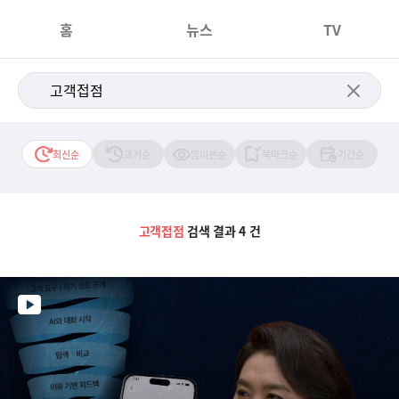
홈
뉴스
TV
최신순
과거순
많이본순
북마크순
기간순
고객접점
검색 결과 4 건